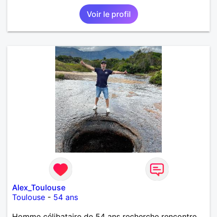
son enfant il n y a aucun problème. S' abstenir au
Voir le profil
personne non sérieuse merci. Recherche dans un
premier temps dialogue et apprendre à connaître la
personne puis dans un deuxième temps relation plus
sérieuse a voir une vie a deux. (2017 )Ma situation
professionnelle et agent de sécurité privée et
agents SIAP1. ET télésurveillance et vidéo
protection dans les casino supermarché. en CDI
Mes passions. Sont la robotique ,vtt ,Echeque
,astronomie . Service militaire belfort 35 régiment d
infanterie et engager sur 5 ans.de (1998 a 2003.)
Divers je fait en moyenne 6 km de marche par jour
a pieds. A la fin de mon travail a mon domicile. J 'ai
un rêve cet de construire une vie a deux en
harmonie. Si je pourrais lui décrocher la lune je le
ferais. A chaque fois que je vois un beau ciel étoilé
je rêve d' être avec quelqu'un.
Alex_Toulouse
Toulouse
-
54 ans
Homme célibataire de 54 ans recherche rencontre