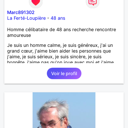
Marc891302
La Ferté-Loupière
-
48 ans
Homme célibataire de 48 ans recherche rencontre
amoureuse
Je suis un homme calme, je suis généreux, j'ai un
grand cœur, j'aime bien aider les personnes que
j'aime, je suis sérieux, je suis sincère, je suis
honnête, j'aime pas qu'on joue avec moi et j'aime
pas les mensonges. Je cherche une relation
Voir le profil
amoureuse et sérieuse.