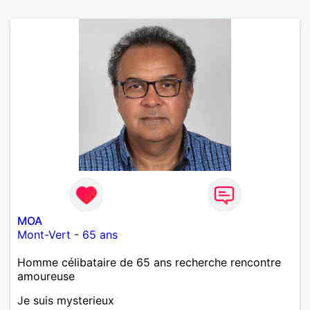
MOA
Mont-Vert
-
65 ans
Homme célibataire de 65 ans recherche rencontre
amoureuse
Je suis mysterieux