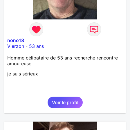
nono18
Vierzon
-
53 ans
Homme célibataire de 53 ans recherche rencontre
amoureuse
je suis sérieux
Voir le profil