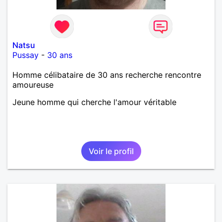
Natsu
Pussay
-
30 ans
Homme célibataire de 30 ans recherche rencontre
amoureuse
Jeune homme qui cherche l'amour véritable
Voir le profil