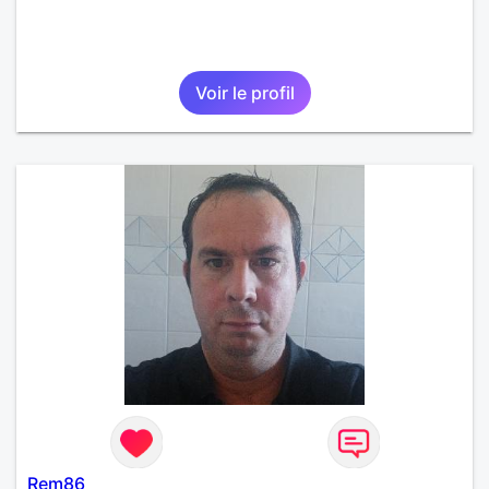
Voir le profil
Rem86