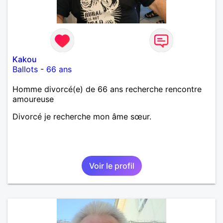
Kakou
Ballots
-
66 ans
Homme divorcé(e) de 66 ans recherche rencontre
amoureuse
Divorcé je recherche mon âme sœur.
Voir le profil