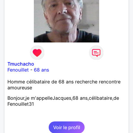
Tmuchacho
Fenouillet
-
68 ans
Homme célibataire de 68 ans recherche rencontre
amoureuse
Bonjour,je m'appelleJacques,68 ans,célibataire,de
Fenouillet31
Voir le profil