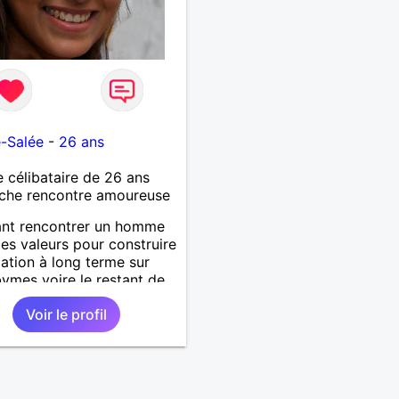
e-Salée
-
26 ans
célibataire de 26 ans
che rencontre amoureuse
ant rencontrer un homme
es valeurs pour construire
lation à long terme sur
ymes voire le restant de
deloupe.
Voir le profil