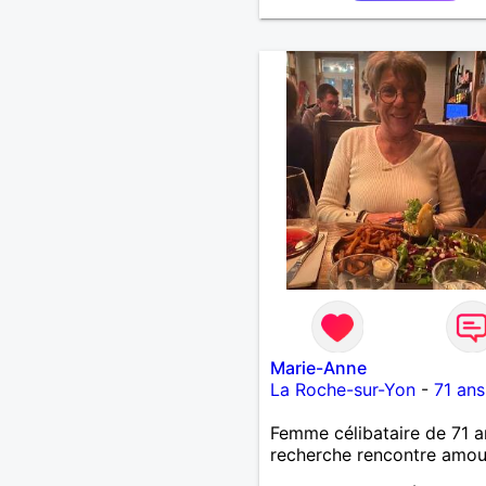
Marie-Anne
La Roche-sur-Yon
-
71 ans
Femme célibataire de 71 a
recherche rencontre amo