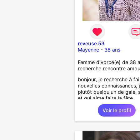
reveuse 53
Mayenne
-
38 ans
Femme divorcé(e) de 38 
recherche rencontre amo
bonjour, je recherche à fa
nouvelles connaissances, j
plutôt quelqu'un de gaie, 
et qui aime faire la fête.
Voir le profil