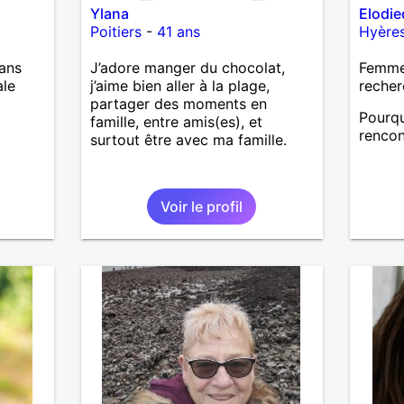
Ylana
Elodi
Poitiers
-
41 ans
Hyère
ans
J’adore manger du chocolat,
Femme 
ale
j’aime bien aller à la plage,
recher
partager des moments en
Pourq
famille, entre amis(es), et
rencon
surtout être avec ma famille.
Voir le profil