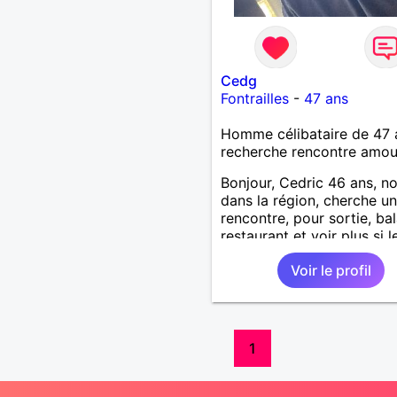
Cedg
Fontrailles
-
47 ans
Homme célibataire de 47 
recherche rencontre amo
Bonjour, Cedric 46 ans, n
dans la région, cherche un
rencontre, pour sortie, ba
restaurant et voir plus si l
courant passe. Je suis soc
Voir le profil
souriant, patient, j’aime rir
plaisanter..
1