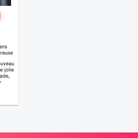
ans
ureuse
ouveau
e jolie
lade,
e
iable,
e et