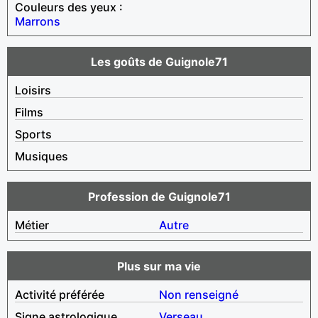
Couleurs des yeux :
Marrons
Les goûts de Guignole71
Loisirs
Films
Sports
Musiques
Profession de Guignole71
Métier
Autre
Plus sur ma vie
Activité préférée
Non renseigné
Signe astrologique
Verseau