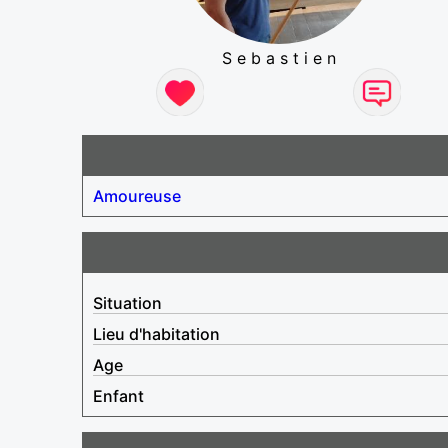
S e b a s t i e n
Amoureuse
Situation
Lieu d'habitation
Age
Enfant