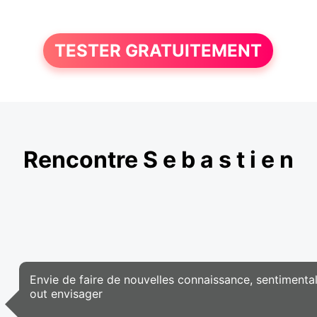
TESTER GRATUITEMENT
Rencontre S e b a s t i e n
Envie de faire de nouvelles connaissance, sentimental
out envisager