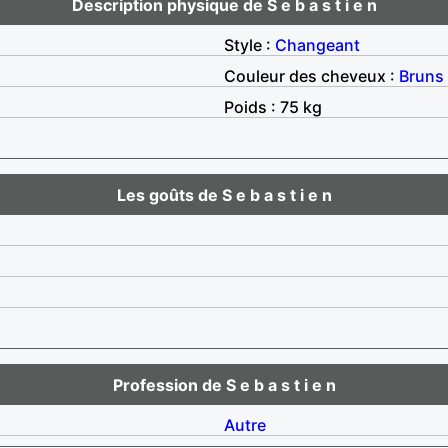
Description physique de S e b a s t i e n
Style :
Changeant
Couleur des cheveux :
Bruns
Poids : 75 kg
Les goûts de S e b a s t i e n
Profession de S e b a s t i e n
Autre