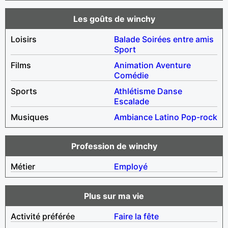
Les goûts de winchy
Loisirs
Balade
Soirées entre amis
Sport
Films
Animation
Aventure
Comédie
Sports
Athlétisme
Danse
Escalade
Musiques
Ambiance
Latino
Pop-rock
Profession de winchy
Métier
Employé
Plus sur ma vie
Activité préférée
Faire la fête