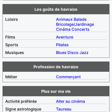
Les goûts de havraize
Loisirs
Animaux
Balade
Bricolage/Jardinage
Cinéma
Concerts
Films
Aventure
Sports
Pilates
Musiques
Blues
Disco
Jazz
Profession de havraize
Métier
Commerçant
Plus sur ma vie
Activité préférée
Aller au cinéma
Signe astrologique
Taureau