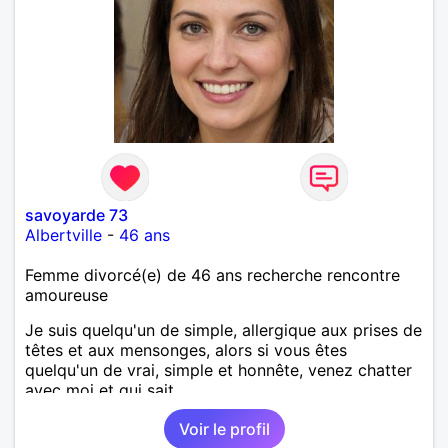
savoyarde 73
Albertville
-
46 ans
Femme divorcé(e) de 46 ans recherche rencontre
amoureuse
Je suis quelqu'un de simple, allergique aux prises de
têtes et aux mensonges, alors si vous êtes
quelqu'un de vrai, simple et honnête, venez chatter
avec moi et qui sait...
Voir le profil