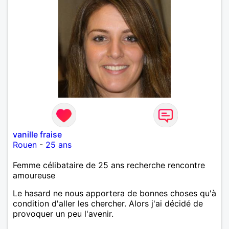
vanille fraise
Rouen
-
25 ans
Femme célibataire de 25 ans recherche rencontre
amoureuse
Le hasard ne nous apportera de bonnes choses qu'à
condition d'aller les chercher. Alors j'ai décidé de
provoquer un peu l'avenir.