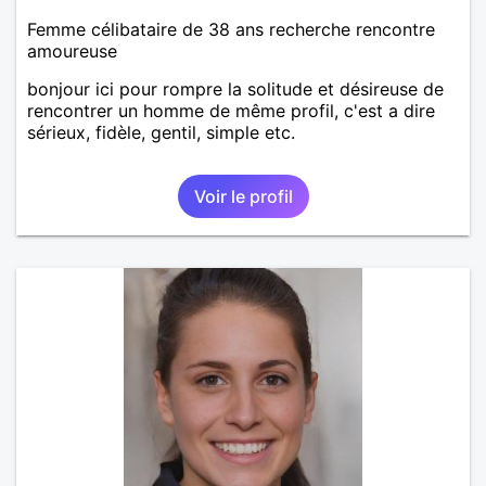
Femme célibataire de 38 ans recherche rencontre
amoureuse
bonjour ici pour rompre la solitude et désireuse de
rencontrer un homme de même profil, c'est a dire
sérieux, fidèle, gentil, simple etc.
Voir le profil