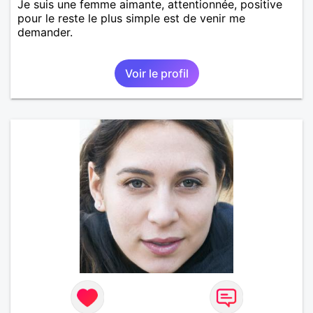
Je suis une femme aimante, attentionnée, positive
pour le reste le plus simple est de venir me
demander.
Voir le profil