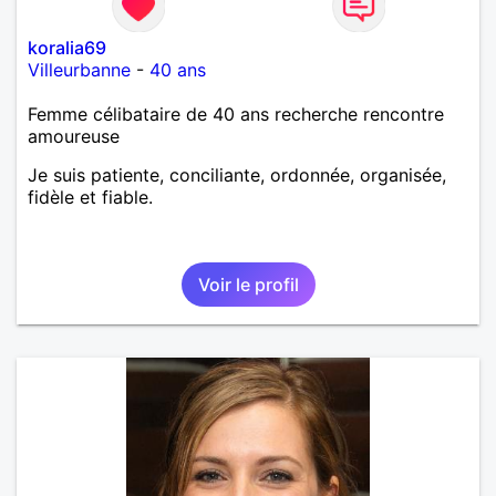
koralia69
Villeurbanne
-
40 ans
Femme célibataire de 40 ans recherche rencontre
amoureuse
Je suis patiente, conciliante, ordonnée, organisée,
fidèle et fiable.
Voir le profil