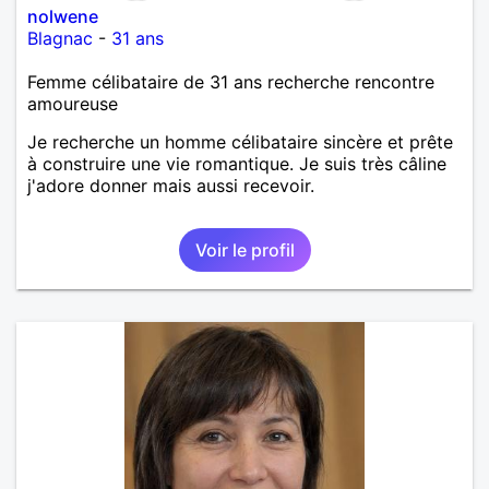
nolwene
Blagnac
-
31 ans
Femme célibataire de 31 ans recherche rencontre
amoureuse
Je recherche un homme célibataire sincère et prête
à construire une vie romantique. Je suis très câline
j'adore donner mais aussi recevoir.
Voir le profil