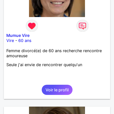
Mumue Vire
Vire
-
60 ans
Femme divorcé(e) de 60 ans recherche rencontre
amoureuse
Seule j'ai envie de rencontrer quelqu'un
Voir le profil