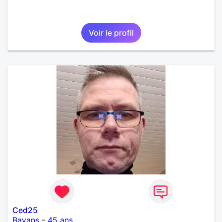
Voir le profil
Ced25
Bavans
-
45 ans