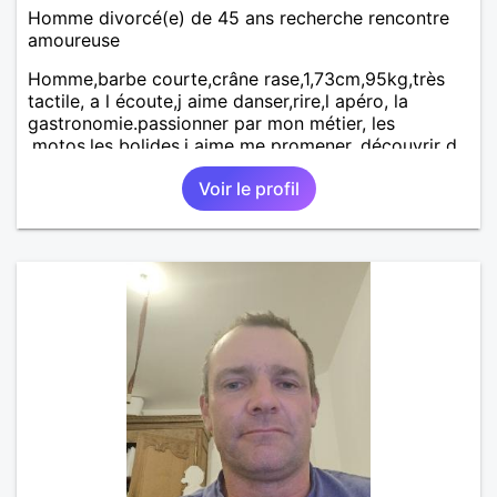
Homme divorcé(e) de 45 ans recherche rencontre
amoureuse
Homme,barbe courte,crâne rase,1,73cm,95kg,très
tactile, a l écoute,j aime danser,rire,l apéro, la
gastronomie.passionner par mon métier, les
,motos,les bolides.j aime me promener, découvrir d
autre endroits.
Voir le profil