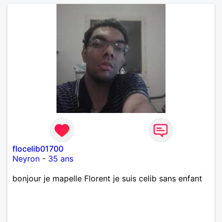
flocelib01700
Neyron
-
35 ans
bonjour je mapelle Florent je suis celib sans enfant