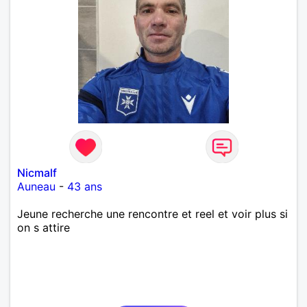
Nicmalf
Auneau
-
43 ans
Jeune recherche une rencontre et reel et voir plus si
on s attire