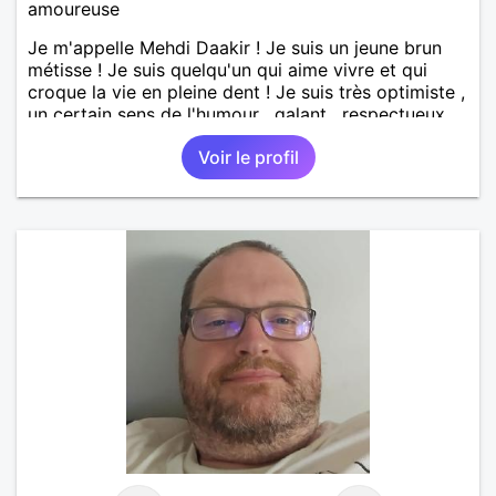
amoureuse
Je m'appelle Mehdi Daakir ! Je suis un jeune brun
métisse ! Je suis quelqu'un qui aime vivre et qui
croque la vie en pleine dent ! Je suis très optimiste ,
un certain sens de l'humour , galant , respectueux
mais parfois un peu maladroit et timide ! Je
Voir le profil
recherche de nouvelles rencontres et plus si
affinités ! Qui ne tente rien n'a rien !