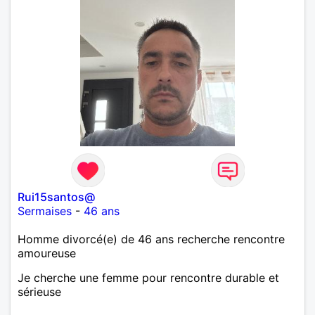
Rui15santos@
Sermaises
-
46 ans
Homme divorcé(e) de 46 ans recherche rencontre
amoureuse
Je cherche une femme pour rencontre durable et
sérieuse