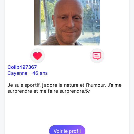
Colibri97367
Cayenne
-
46 ans
Je suis sportif, j’adore la nature et l’humour. J’aime
surprendre et me faire surprendre.🌺
Voir le profil